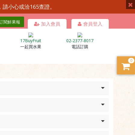
，請小心或洽165查證。
訂閱鮮果報
加入會員
會員登入
17BuyFruit
02-2377-8017
一起買水果
電話訂購
0