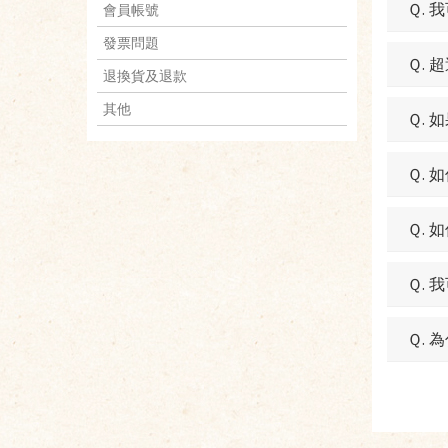
Ｑ.
會員帳號
發票問題
Ｑ.
退換貨及退款
其他
Ｑ.
Ｑ.
Ｑ.
Ｑ.
Ｑ.