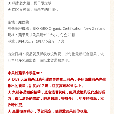
★ 獨家超大顆，夏日限定版
★ 閃閃女神光，蘋果界的紅甜心
產地：紐西蘭
有機認證機構：BIO-GRO Organic Certification New Zealand
規格：蘋果尺寸為美規#80大小，每盒20顆
淨重：約4.3公斤（約7.16台斤）/ 盒
出貨日期：視品質及採收狀況到貨，以每批最新抵台蘋果，依
訂單順序陸續出貨，請以出貨通知為準。
水果姊蘋果小學堂❤️：
★ Diva 天后蘋果口感和甜度更勝富士蘋果，是紐西蘭蘋果先生
推出的新星，甜度約17 度，紅度高達80% 以上。
★ 集結各品種的精華，底色透著黃綠，紅潤度極具現代感的張
力，綴以漂亮的條紋，飽滿圓潤，香甜多汁，初夏時清脆，秋
收時如蜜。
★ 產量極為稀少，季節限定，值得愛蘋果的你收藏。