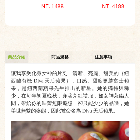
有機富士蘋果 ｛質
有機富士蘋果
NT. 1488
NT. 4188
樸禮盒｝
商品介紹
商品規格
注意事項
讓我享受化身女神的片刻！清新、亮麗、甜美的｛紐
西蘭有機 Diva 天后蘋果｝，口感、甜度更勝富士蘋
果，是紐西蘭蘋果先生推出的新星。她的獨特與稀
少，在每年初夏晚秋，穿著亮紅禮服，如女神蒞臨人
間，帶給你的味蕾無限遐想，卻只能少少的品嚐，她
舉世無雙的姿態，因此被命名為 Diva 天后蘋果。