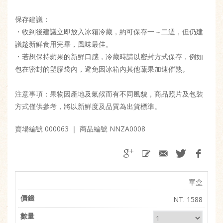
保存建議：
・收到後建議立即放入冰箱冷藏，約可保存一～二週，但仍建
議趁新鮮食用完畢，風味最佳。
・若想保持蘋果的新鮮口感，冷藏時請以密封方式保存，例如
包在密封的塑膠袋內，避免因冰箱內其他蔬果加速催熟。
注意事項：果物因產地及氣候而有不同風貌，商品照片及包裝
方式僅供參考，將以新鮮度及品質為出貨標準。
賣場編號 000063
｜ 商品編號 NNZA0008
單盒
NT. 1588