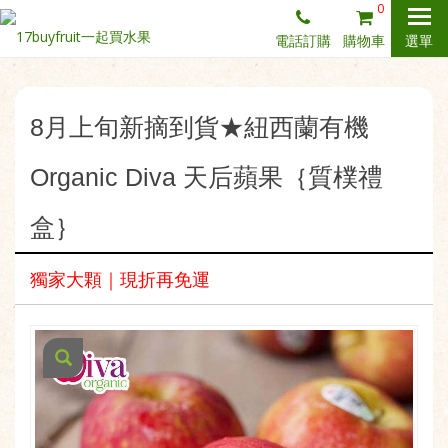
0
電話訂購
購物車
選單
8月上旬新摘到貨★紐西蘭有機
Organic Diva 天后蘋果｛質樸禮
盒｝
獨家大顆｜現折再免運