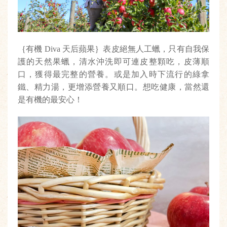
｛有機 Diva 天后蘋果｝表皮絕無人工蠟，只有自我保
護的天然果蠟，清水沖洗即可連皮整顆吃，皮薄順
口，獲得最完整的營養。或是加入時下流行的綠拿
鐵、精力湯，更增添營養又順口。想吃健康，當然還
是有機的最安心！