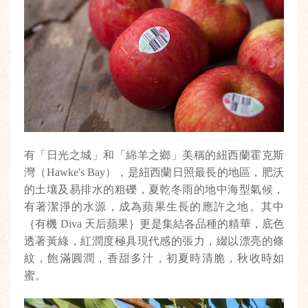
有「日光之城」和「綿羊之鄉」美稱的紐西蘭霍克斯
灣（Hawke's Bay），是紐西蘭日照最長的地區，肥沃
的土壤及易排水的粗礫，夏乾冬雨的地中海型氣候，
有著潔淨的水源，成為蘋果生長的應許之地。其中
｛有機 Diva 天后蘋果｝更是集結各品種的精華，底色
透著黃綠，紅潤度極具現代感的張力，綴以漂亮的條
紋，飽滿圓潤，香甜多汁，初夏時清脆，秋收時如
蜜。