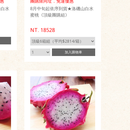
優惠
團購限同址．免運優惠
山白水
8月中旬起依序到貨★洛磯山白水
蜜桃《頂級團購組》
NT.
18528
加入
購物車