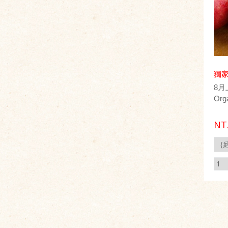
獨
8
Org
NT