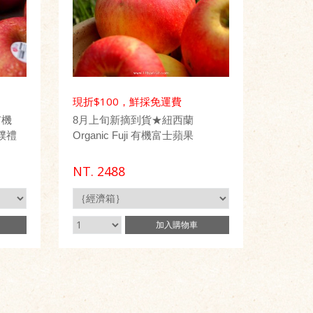
現折$100，鮮採免運費
有機
8月上旬新摘到貨★紐西蘭
質樸禮
Organic Fuji 有機富士蘋果
NT.
2488
加入
購物車