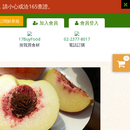
，請小心或洽165查證。
訂閱鮮果報
加入會員
會員登入
17BuyFood
02-2377-8017
按我買食材
電話訂購
0