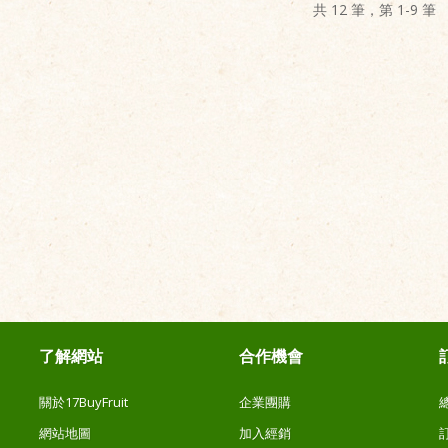
共 12 筆，第 1-9 筆
了解網站
合作機會
關於17BuyFruit
企業團購
網站地圖
加入經銷