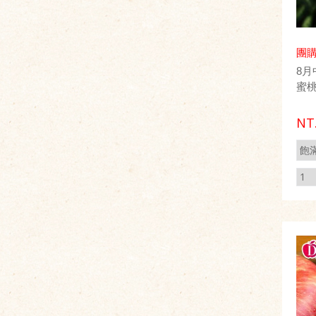
團
8
蜜
NT