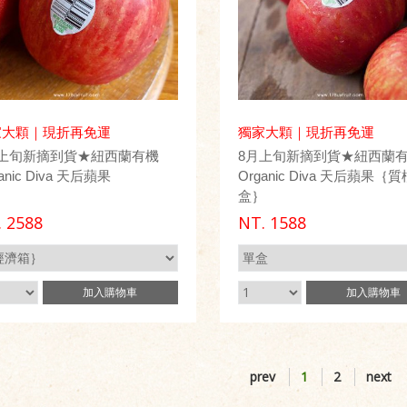
家大顆｜現折再免運
獨家大顆｜現折再免運
月上旬新摘到貨★紐西蘭有機
8月上旬新摘到貨★紐西蘭
anic Diva 天后蘋果
Organic Diva 天后蘋果｛
盒｝
.
2588
NT.
1588
加入
購物車
加入
購物車
prev
1
2
next