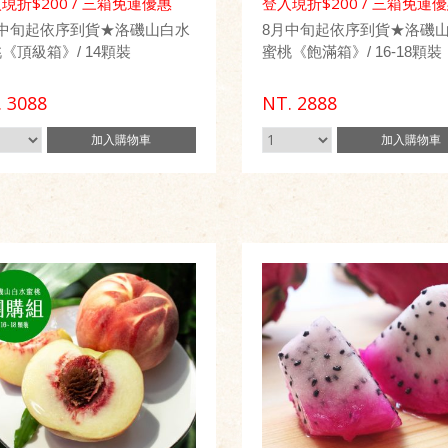
現折$200 / 三箱免運優惠
登入現折$200 / 三箱免運
月中旬起依序到貨★洛磯山白水
8月中旬起依序到貨★洛磯
《頂級箱》/ 14顆裝
蜜桃《飽滿箱》/ 16-18顆裝
.
3088
NT.
2888
加入
購物車
加入
購物車