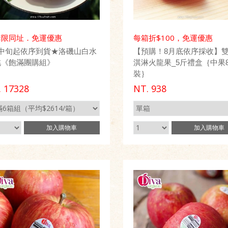
購限同址．免運優惠
每箱折$100，免運優惠
月中旬起依序到貨★洛磯山白水
【預購！8月底依序採收】
桃《飽滿團購組》
淇淋火龍果_5斤禮盒｛中果8 
裝｝
.
17328
NT.
938
加入
購物車
加入
購物車