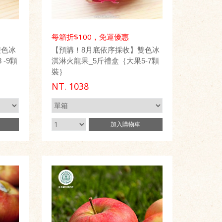
每箱折$100，免運優惠
雙色冰
【預購！8月底依序採收】雙色冰
-9顆
淇淋火龍果_5斤禮盒｛大果5-7顆
裝｝
NT.
1038
加入
購物車