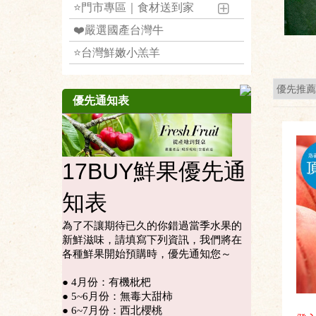
⭐️門市專區｜食材送到家
❤️嚴選國產台灣牛
⭐️台灣鮮嫩小羔羊
優先通知表