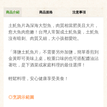
商品介紹
商品規格
注意事項
土魠魚片為深海大型魚，肉質相當肥美且大片，
愈大魚肉愈嫩！台灣人常製成土魠魚羹，土魠魚
沒有暗刺、肉質又細，大小孩都愛吃。
「薄鹽土魠魚片」不需要另外加鹽，簡單香煎到
金黃即可美味上桌，較重口味的也可搭配醬油沾
著吃，是下酒菜或家庭料理的最佳選擇！
輕鬆料理，安心健康享受美食！
◎烹調示範圖