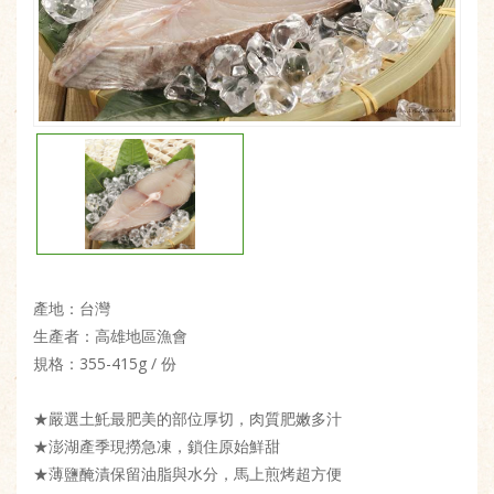
產地：台灣
生產者：高雄地區漁會
規格：355-415g / 份
★嚴選土魠最肥美的部位厚切，肉質肥嫩多汁
★澎湖產季現撈急凍，鎖住原始鮮甜
★薄鹽醃漬保留油脂與水分，馬上煎烤超方便