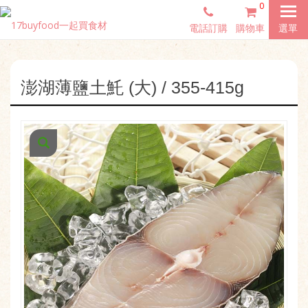
0
電話訂購
購物車
選單
澎湖薄鹽土魠 (大) / 355-415g