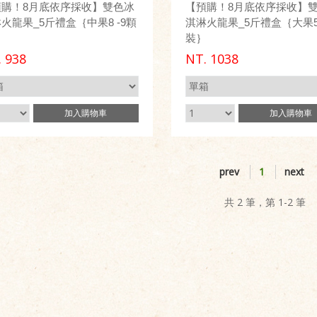
預購！8月底依序採收】雙色冰
【預購！8月底依序採收】
火龍果_5斤禮盒｛中果8 -9顆
淇淋火龍果_5斤禮盒｛大果5
｝
裝｝
.
938
NT.
1038
加入
購物車
加入
購物車
prev
1
next
共 2 筆，第 1-2 筆