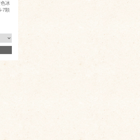
雙色冰
-7顆