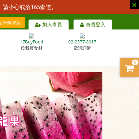
，請小心或洽165查證。
訂閱鮮果報
加入會員
會員登入
17BuyFood
02-2377-8017
按我買食材
電話訂購
0