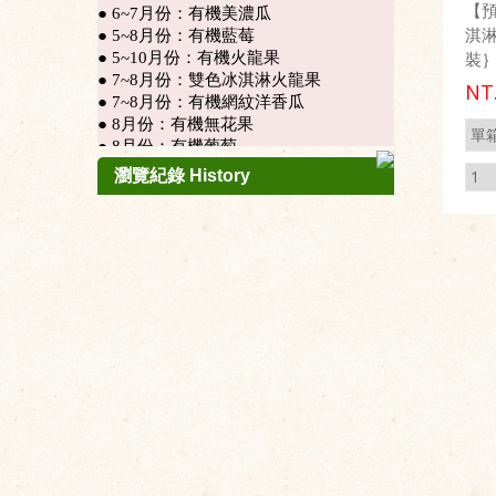
【
淇淋
裝
NT
瀏覽紀錄 History