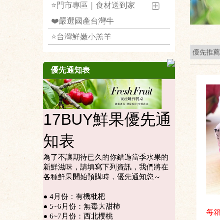
⭐️門市專區｜食材送到家
❤️嚴選國產台灣牛
⭐️台灣鮮嫩小羔羊
優先通知表
每箱