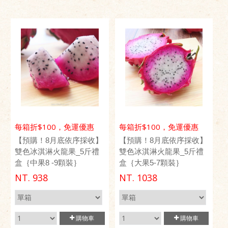
每箱折$100，免運優惠
每箱折$100，免運優惠
【預購！8月底依序採收】
【預購！8月底依序採收】
雙色冰淇淋火龍果_5斤禮
雙色冰淇淋火龍果_5斤禮
盒｛中果8 -9顆裝｝
盒｛大果5-7顆裝｝
NT.
938
NT.
1038
購物車
購物車