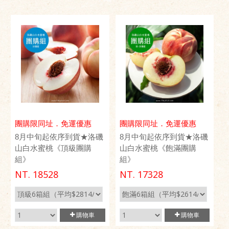
團購限同址．免運優惠
團購限同址．免運優惠
8月中旬起依序到貨★洛磯
8月中旬起依序到貨★洛磯
山白水蜜桃《頂級團購
山白水蜜桃《飽滿團購
組》
組》
NT.
18528
NT.
17328
購物車
購物車