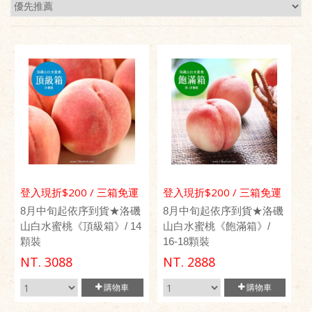
登入現折$200 / 三箱免運
登入現折$200 / 三箱免運
優惠
優惠
8月中旬起依序到貨★洛磯
8月中旬起依序到貨★洛磯
山白水蜜桃《頂級箱》/ 14
山白水蜜桃《飽滿箱》/
顆裝
16-18顆裝
NT.
3088
NT.
2888
購物車
購物車