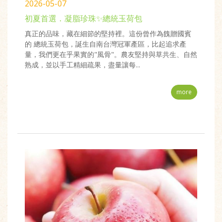
2026-05-07
初夏首選．凝脂珍珠✨總統玉荷包
真正的品味，藏在細節的堅持裡。這份曾作為餽贈國賓
的 總統玉荷包，誕生自南台灣冠軍產區，比起追求產
量，我們更在乎果實的"風骨"。農友堅持與草共生、自然
熟成，並以手工精細疏果，盡量讓每...
more