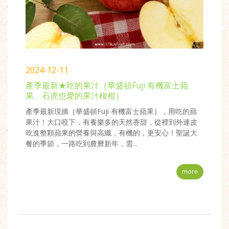
2024-12-11
產季最新★吃的果汁｛華盛頓Fuji 有機富士蘋
果、石虎也愛的果汁椪柑｝
產季最新現摘｛華盛頓Fuji 有機富士蘋果｝，用吃的蘋
果汁！大口咬下，有養樂多的天然香甜，從裡到外連皮
吃進整顆蘋果的營養與高纖，有機的，更安心！聖誕大
餐的季節，一路吃到農曆新年，需...
more