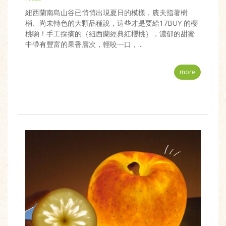
紐西蘭南島山谷已悄悄出現夏日的模樣，農夫指著樹
梢、尚未轉色的大顆品種說，這些才是要給17BUY 的櫻
桃喲！手工採摘的｛紐西蘭經典紅櫻桃｝，濃郁的甜蜜
中帶有豐富的果香層次，輕咬一口，...
more