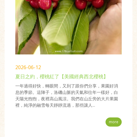
2026-06-12
夏日之約，櫻桃紅了【美國經典西北櫻桃】
一年過得好快，轉眼間，又到了跟你們分享，果園好消
息的季節。這陣子，洛磯山脈的天氣和往年一樣好，白
天陽光煦煦，夜裡高山風涼。我們在山丘旁的大片果園
裡，純淨的融雪每天靜靜流過，那些讓人...
more