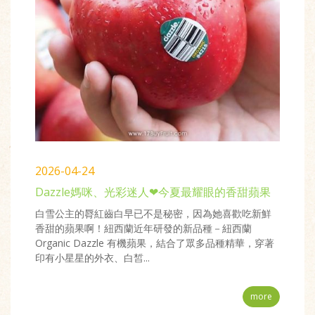
2026-04-24
Dazzle媽咪、光彩迷人❤今夏最耀眼的香甜蘋果
白雪公主的脣紅齒白早已不是秘密，因為她喜歡吃新鮮
香甜的蘋果啊！紐西蘭近年研發的新品種－紐西蘭
Organic Dazzle 有機蘋果，結合了眾多品種精華，穿著
印有小星星的外衣、白皙...
more