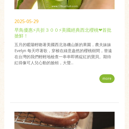
2025-05-29
早鳥優惠⚡共折３００⚡美國經典西北櫻桃❤首批
搶鮮！
五月的暖陽輕吻著美國西北洛磯山脈的果園，農夫妹妹
Evelyn 每天哼著歌，穿梭在綠意盎然的櫻桃樹間，替遠
在台灣的我們輕輕地檢查一串串即將綻紅的寶貝。期待
紅得像可人兒心動的臉頰，大聲...
more