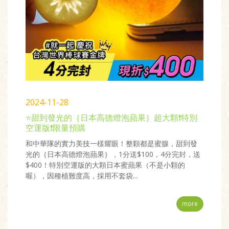
2024-11-28
⭐甜到發光的｛日本高德燈泡蘋果｝超大顆❗特別
空運版❗限量預購
和中華隊的實力美技一樣耀眼！整顆都是蜜腺，甜到發
光的｛日本高德燈泡蘋果｝，1分送$100，4分完封，送
$400！特別空運版的大顆日本蜜蘋果（不是小顆的
喔），因種植難度高，採用不套袋...
more