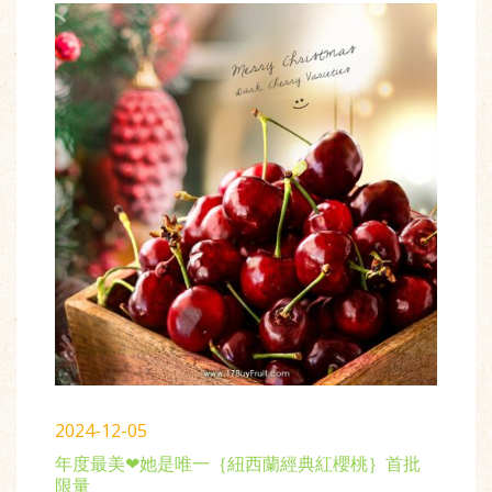
2024-12-05
年度最美❤她是唯一｛紐西蘭經典紅櫻桃｝首批
限量