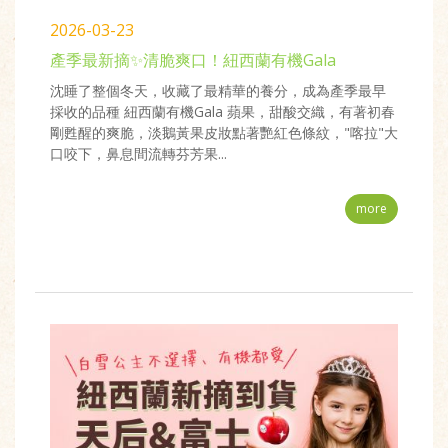
2026-03-23
產季最新摘✨清脆爽口！紐西蘭有機Gala
沈睡了整個冬天，收藏了最精華的養分，成為產季最早
採收的品種 紐西蘭有機Gala 蘋果，甜酸交織，有著初春
剛甦醒的爽脆，淡鵝黃果皮妝點著艷紅色條紋，"喀拉"大
口咬下，鼻息間流轉芬芳果...
more