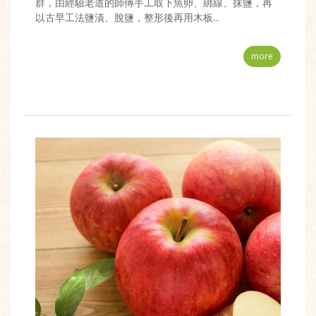
群，由經驗老道的師傅手工取下魚卵、綁線、抹鹽，再
以古早工法鹽漬、脫鹽，整形後再用木板...
more