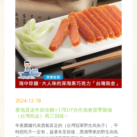
2024-12-18
產地直送年節佳餚⭐17BUY合作漁會當季製做
｛台灣烏金｝再三回味✨
年夜圍爐代表貴氣富足的｛台灣冠軍野生烏魚子｝，平
時想吃不一定有，趁著冬至前後，黑潮帶來的野生烏魚