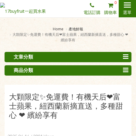
0
電話訂購
購物車
選單
Home
產地鮮報
大顆限定✨免運費！有機天后❤富士蘋果，紐西蘭新摘直送，多種甜心 ❤
繽紛享有
文章分類
商品分類
大顆限定✨免運費！有機天后❤富
士蘋果，紐西蘭新摘直送，多種甜
心 ❤ 繽紛享有