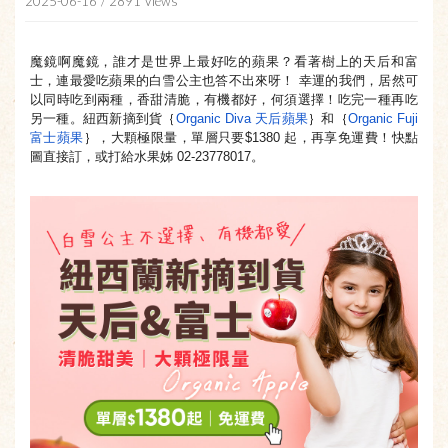
2025-06-16
/ 2891 Views
魔鏡啊魔鏡，誰才是世界上最好吃的蘋果？看著樹上的天后和富
士，
連最愛吃蘋果的白雪公主也答不出來呀！ 幸運的我們，居然可
以同時吃到兩種，香甜清脆，有機都好，
何須選擇！吃完一種再吃
另一種。紐西新摘到貨｛
Organic Diva 天后蘋果
｝和｛
Organic Fuji
富士蘋果
｝，大顆極限量，單層只要$1380 起，再享免運費！快點
圖直接訂，或打給水果姊 02-23778017。