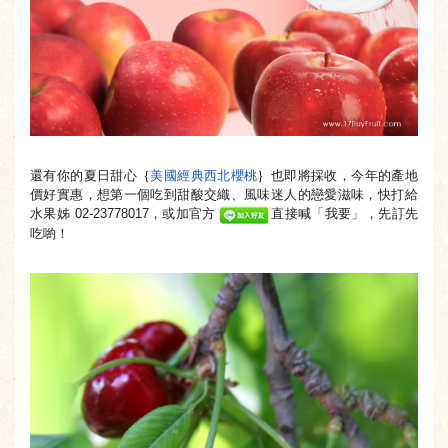
還有你的夏日甜心｛
美國經典西北櫻桃
｝也即將採收，
今年的產地
價好實惠，想第一個吃到甜酸交織、
風味迷人的戀愛滋味，快打給
水果姊 02-23778017，或加官方
直接喊「我要」，先訂先
吃喲！