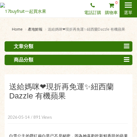
0
電話訂購
購物車
選單
Home
產地鮮報
送給媽咪❤現折再免運✨紐西蘭Dazzle 有機蘋果
文章分類
商品分類
送給媽咪❤現折再免運✨紐西蘭
Dazzle 有機蘋果
2026-05-14
/ 891 Views
白雪公主的脣紅齒白早已不是秘密，
因為她喜歡吃新鮮香甜的蘋果