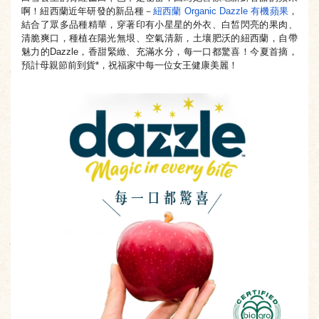
啊！紐西蘭近年研發的新品種－
紐西蘭 Organic Dazzle 有機蘋果
，
結合了眾多品種精華，穿著印有小星星的外衣、
白皙閃亮的果肉、
清脆爽口，種植在陽光無垠、空氣清新，
土壤肥沃的紐西蘭，自帶
魅力的Dazzle，香甜緊緻、
充滿水分，每一口都驚喜！今夏首摘，
預計母親節前到貨*，
祝福家中每一位女王健康美麗！