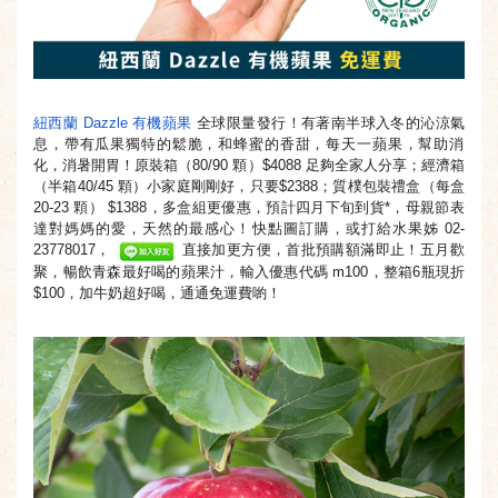
紐西蘭 Dazzle 有機蘋果
全球限量發行！有著南半球入冬的沁涼氣
息，
帶有瓜果獨特的鬆脆，和蜂蜜的香甜，每天一蘋果，幫助消
化，
消暑開胃！原裝箱（80/90 顆）$4088 足夠全家人分享；經濟箱
（半箱40/45 顆）小家庭剛剛好，只要$2388；質樸包裝禮盒（每盒
20-
23 顆） $1388，多盒組更優惠，預計四月下旬到貨*，
母親節表
達對媽媽的愛，天然的最感心！快點圖訂購，或打給水果姊 02-
23778017，
直接加更方便，首批預購額滿即止！
五月歡
聚，暢飲青森最好喝的蘋果汁，輸入優惠代碼 m100，整箱6瓶現折
$100，加牛奶超好喝，通通免運費喲！