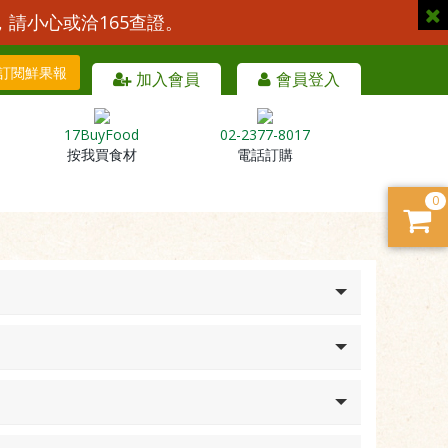
，請小心或洽165查證。
訂閱鮮果報
加入會員
會員登入
17BuyFood
02-2377-8017
按我買食材
電話訂購
0