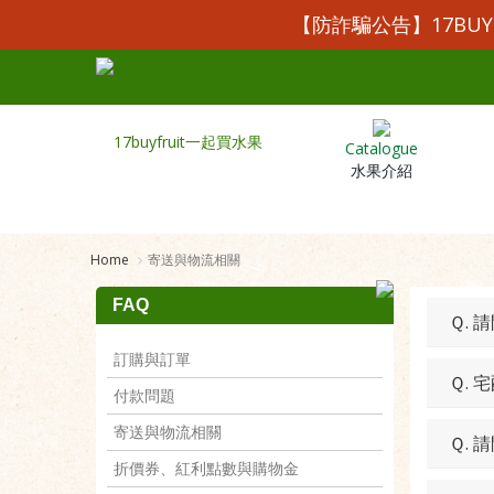
【防詐騙公告】17BU
Catalogue
水果介紹
Home
寄送與物流相關
FAQ
Ｑ.
訂購與訂單
Ｑ.
付款問題
寄送與物流相關
Ｑ.
折價券、紅利點數與購物金