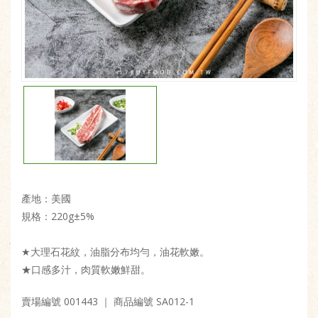
產地：美國
規格：220g±5%
★大理石花紋，油脂分布均勻，油花軟嫩。
★口感多汁，肉質軟嫩鮮甜。
賣場編號 001443
｜ 商品編號 SA012-1