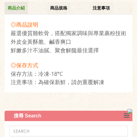
商品介紹
商品規格
注意事項
◎商品說明
嚴選優質雞軟骨，搭配獨家調味與專業裹粉技術
外皮金黃酥脆、鹹香爽口
鮮嫩多汁不油膩、聚會解饞最佳選擇
◎保存方式
保存方法：冷凍-18°C
注意事項：為確保新鮮，請勿重覆解凍
搜尋 Search