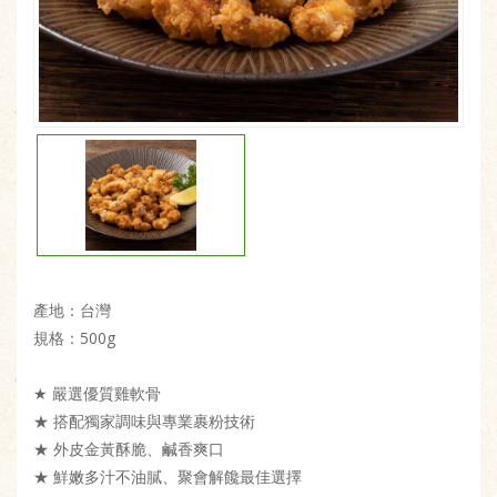
產地：台灣
規格：500g
★ 嚴選優質雞軟骨
★ 搭配獨家調味與專業裹粉技術
★ 外皮金黃酥脆、鹹香爽口
★ 鮮嫩多汁不油膩、聚會解饞最佳選擇