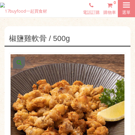
0
電話訂購
購物車
選單
椒鹽雞軟骨 / 500g