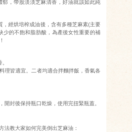
濃郁，帶股淡淡芝麻清香，好油就該如此純
質，經烘培榨成油後，含有多種芝麻素(主要
缺少的不飽和脂肪酸，為產後女性重要的補
！
香。
料理皆適宜。二者均適合拌麵拌飯，香氣各
，開封後保持瓶口乾燥，使用完扭緊瓶蓋。
方法教大家如何完美倒出芝麻油：