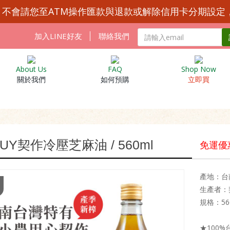
Y 不會請您至ATM操作匯款與退款或解除信用卡分期設定
加入LINE好友
聯絡我們
About Us
FAQ
Shop Now
關於我們
如何預購
立即買
BUY契作冷壓芝麻油 / 560ml
免運優
產地：台
生產者：
規格：56
★100