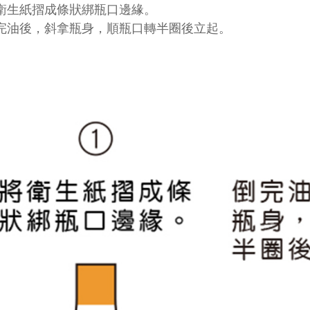
將衛生紙摺成條狀綁瓶口邊緣。
倒完油後，斜拿瓶身，順瓶口轉半圈後立起。