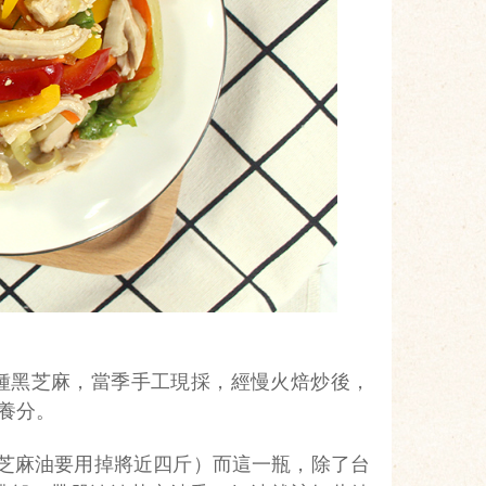
生種黑芝麻，當季手工現採，經慢火焙炒後，
養分。
壓芝麻油要用掉將近四斤）而這一瓶，除了台