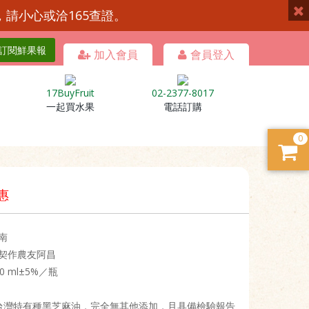
，請小心或洽165查證。
訂閱鮮果報
加入會員
會員登入
17BuyFruit
02-2377-8017
一起買水果
電話訂購
0
惠
南
契作農友阿昌
0 ml±5%／瓶
%台灣特有種黑芝麻油，完全無其他添加，且具備檢驗報告