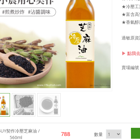
★冷壓工
★富含高
★香氣醇
過敏原資
▶ 點我去買
賣場編號 0
BUY契作冷壓芝麻油 /
788
數量
560ml