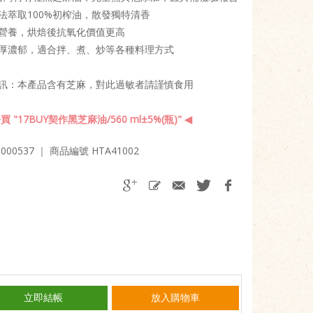
法萃取100%初榨油，散發獨特清香
營養，烘焙後抗氧化價值更高
厚濃郁，適合拌、煮、炒等各種料理方式
訊：本產品含有芝麻，對此過敏者請謹慎食用
 "17BUY契作黑芝麻油/560 ml±5%(瓶)" ◀
00537
｜ 商品編號 HTA41002
立即結帳
放入購物車