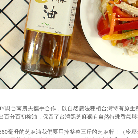
BUY與台南農夫攜手合作，以自然農法種植台灣特有原
出百分百初榨油，保留了台灣黑芝麻獨有自然特殊香氣與
560毫升的芝麻油我們要用掉整整三斤的芝麻籽！（冷