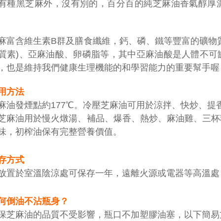
有種黑芝麻外，沒有別的，百分百的純芝麻油香氣醇厚
麻富含維生素B群及膳食纖維，鈣、磷、鐵等豐富的礦物
質素)、亞麻油酸、卵磷脂等，其中亞麻油酸是人體不可
，也是維持我們健康生理機能的和學習能力的重要幫手喔
用方法
麻油發煙點約177℃。冷壓芝麻油可用於涼拌、快炒、提
芝麻油用於慢火燉湯、補品、爆香、熱炒、麻油雞、三杯
味，初榨油保有完整營養價值。
存方式
放置於室溫陰涼處可保存一年，遠離火源或電器等高溫處
何倒油不沾瓶身？
保芝麻油的品質不受影響，瓶口不加塑膠油塞，以下簡易