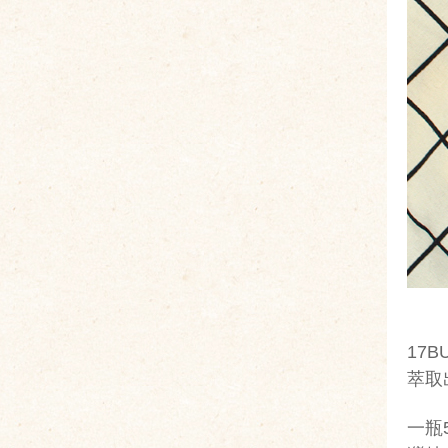
17
萃取
一瓶