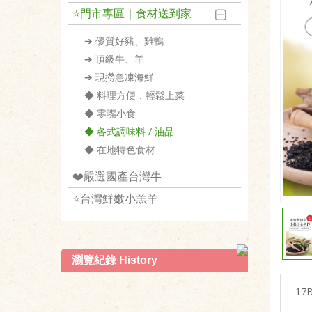
⭐️門市專區｜食材送到家
➔ 優質好豬、雞鴨
➔ 頂級牛、羊
➔ 現撈急凍海鮮
◆ 料理方便，輕鬆上菜
◆ 零嘴小食
◆ 各式調味料 / 油品
◆ 在地特色食材
❤️嚴選國產台灣牛
⭐️台灣鮮嫩小羔羊
瀏覽紀錄 History
17