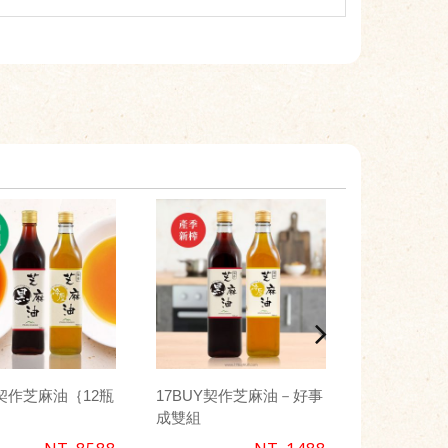
Y契作芝麻油｛12瓶
17BUY契作芝麻油－好事
17BUY台
成雙組
喜組 / 250ml