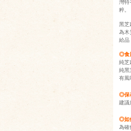
灣特
粹。
黑芝
為木
給品
◎食
純芝
純黑
有風
◎保
建議
◎如
為確