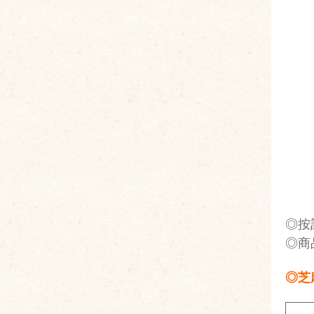
◎按
◎商
◎芝