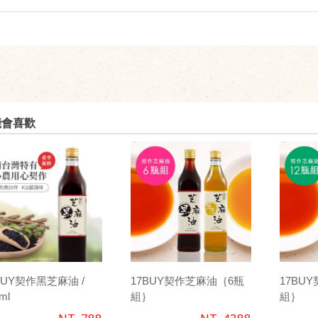
能會喜歡
BUY契作黑芝麻油 /
17BUY契作芝麻油｛6瓶
17BU
ml
組｝
組｝