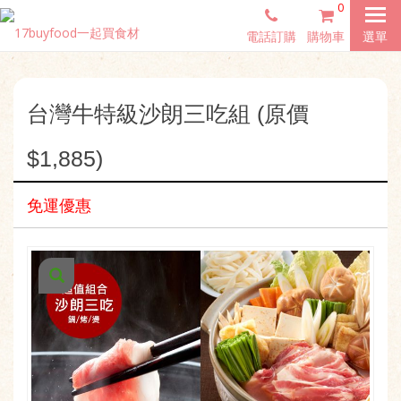
0
電話訂購
購物車
選單
台灣牛特級沙朗三吃組 (原價
$1,885)
免運優惠