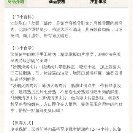
商品介紹
商品規格
注意事項
【17小百科】
沙朗取自「肋眼」部位，是第六脊椎骨到第九脊椎骨間的腰脊
肉。此部位運動量少，佈滿大理石油花，具有較多肉筋，口感
溫潤、肉汁濃郁、帶有適度嚼勁。
【17小食堂】
師傅依牛肉紋理手工鮮切，精準掌握肉片厚度，3種吃法完美
呈現特級沙朗的美味！
*沙朗燒烤肉片：燒烤肉片帶點厚度，咬勁十足，加上豐富大
理石紋脂肪，煎、烤後逼出油脂，增添口感滑順度，油香四溢
味道特別鮮美。
*沙朗火鍋肉片：薄切火鍋肉片，脂肪比例適中、帶有些微咬
勁。建議熟度五到七分熟，不超過七分熟最能吃出肉的鮮甜。
*沙朗清燙肉片：薄切清燙肉片，做為涮肉片最對味。輕刷5
秒至略帶粉嫩色，入口即化令人驚艷，完美展現台灣牛肉的鮮
甜，搭配一點薑絲更爽口喔！
【保存方式】
冷凍保鮮，烹煮前將肉品移至冷藏室解凍約12-14小時，以免