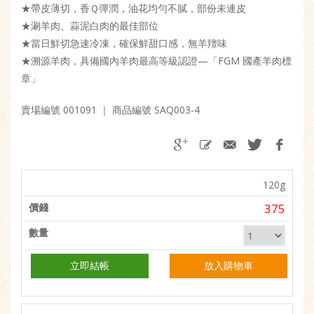
★帶皮薄切，香Ｑ彈潤，油花均勻不膩，部份未連皮
★涮羊肉、蒜泥白肉的最佳部位
★當日鮮切急速冷凍，確保鮮甜口感，無羊羶味
★溯源羊肉，具備國內羊肉最高等級認證—「FGM 國產羊肉標
章」
賣場編號 001091
｜ 商品編號 SAQ003-4
120g
375
立即結帳
放入購物車