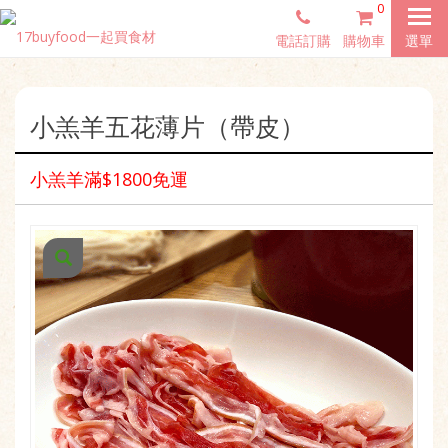
0
電話訂購
購物車
選單
小羔羊五花薄片（帶皮）
小羔羊滿$1800免運