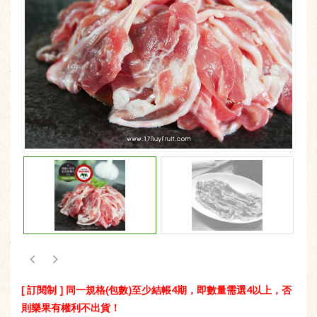
[ 訂閱制 ] 同一規格(包數)至少結帳4期，即數量需選4以上，否
則樂果有權利不出貨！