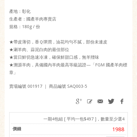
產地：彰化
生產者：國產羊肉專賣店
規格：180g / 份
★帶皮薄切，香Ｑ彈潤，油花均勻不膩，部份未連皮
★涮羊肉、蒜泥白肉的最佳部位
★當日鮮切急速冷凍，確保鮮甜口感，無羊羶味
★溯源羊肉，具備國內羊肉最高等級認證—「FGM 國產羊肉標
章」
賣場編號 001917
｜ 商品編號 SAQ003-5
一期4包組 [ 平均一包$497 ]，數量至少選4
1988