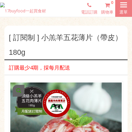
0
電話訂購
購物車
選單
[ 訂閱制 ] 小羔羊五花薄片（帶皮）
180g
訂購最少4期，採每月配送