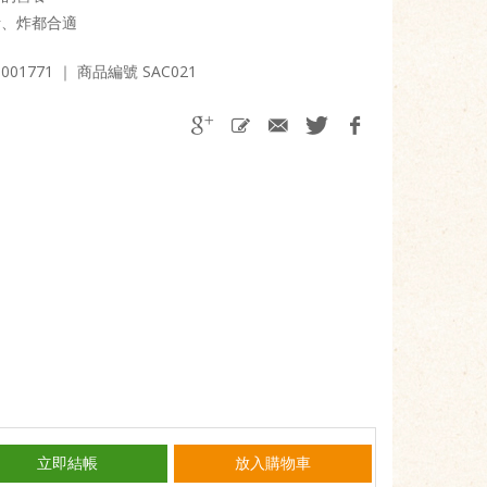
烤、炸都合適
01771
｜ 商品編號 SAC021
立即結帳
放入購物車