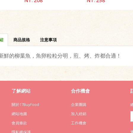
NT. 208
NT. 258
紹
商品規格
注意事項
新鮮的柳葉魚，魚卵粒粒分明，​煎、烤、炸都合適！
了解網站
合作機會
關於17BuyFood
企業團購
網站地圖
加入經銷
會員條款
工作機會
隱私權保護