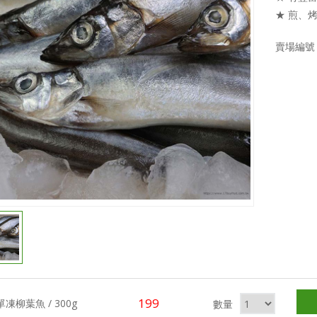
★ 煎、
賣場編號 0
199
單凍柳葉魚 / 300g
數量