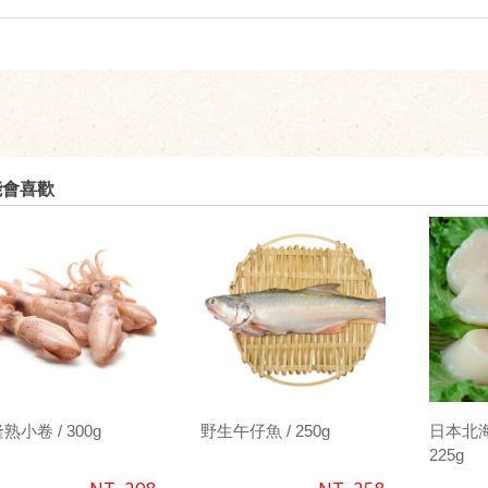
能會喜歡
熟小卷 / 300g
野生午仔魚 / 250g
日本北海
225g