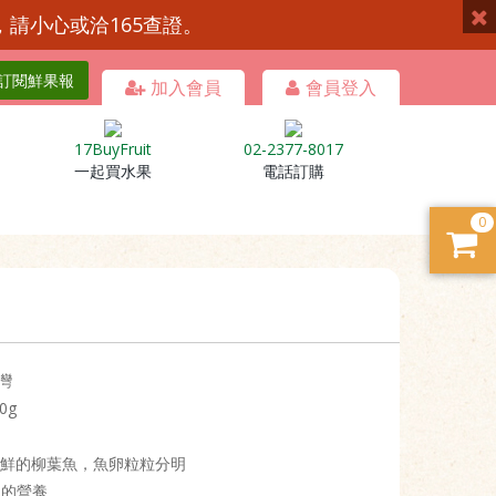
，請小心或洽165查證。
訂閱鮮果報
加入會員
會員登入
17BuyFruit
02-2377-8017
一起買水果
電話訂購
0
灣
0g
新鮮的柳葉魚，魚卵粒粒分明
富的營養