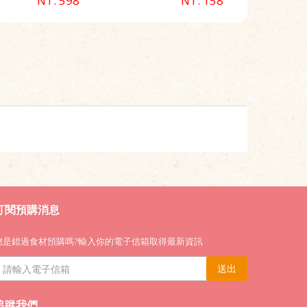
NT. 598
NT. 158
訂閱預購消息
總是錯過食材預購嗎?輸入你的電子信箱取得最新資訊
送出
追蹤我們