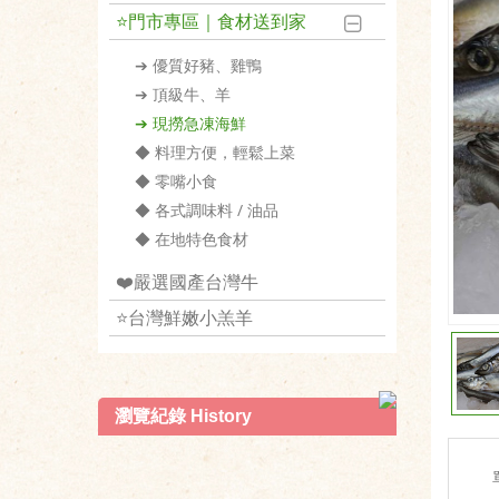
⭐️門市專區｜食材送到家
➔ 優質好豬、雞鴨
➔ 頂級牛、羊
➔ 現撈急凍海鮮
◆ 料理方便，輕鬆上菜
◆ 零嘴小食
◆ 各式調味料 / 油品
◆ 在地特色食材
❤️嚴選國產台灣牛
⭐️台灣鮮嫩小羔羊
瀏覽紀錄 History