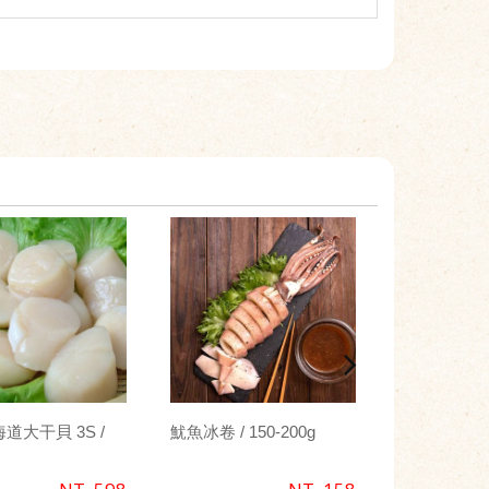
道大干貝 3S /
魷魚冰卷 / 150-200g
格陵蘭野生
_特大 / 350g