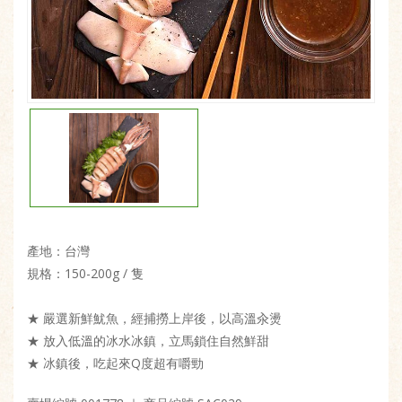
產地：台灣
規格：150-200g / 隻
★ 嚴選新鮮魷魚，經捕撈上岸後，以高溫汆燙
★ 放入低溫的冰水冰鎮，立馬鎖住自然鮮甜
★ 冰鎮後，吃起來Q度超有嚼勁