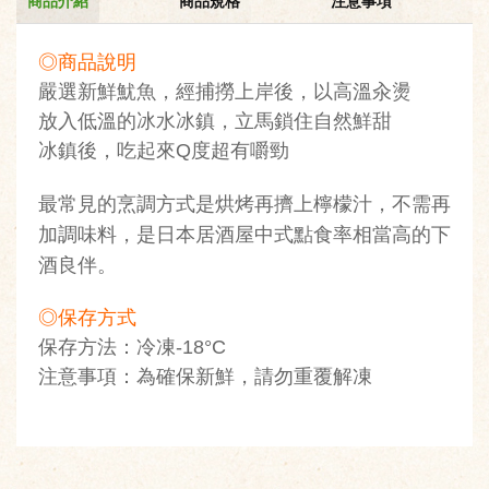
商品介紹
商品規格
注意事項
◎商品說明
嚴選新鮮魷魚，經捕撈上岸後，以高溫汆燙
放入低溫的冰水冰鎮，立馬鎖住自然鮮甜
冰鎮後，吃起來Q度超有嚼勁
最常見的烹調方式是烘烤再擠上檸檬汁，不需再
加調味料，是日本居酒屋中式點食率相當高的下
酒良伴。
◎保存方式
保存方法：冷凍-18°C
注意事項：為確保新鮮，請勿重覆解凍