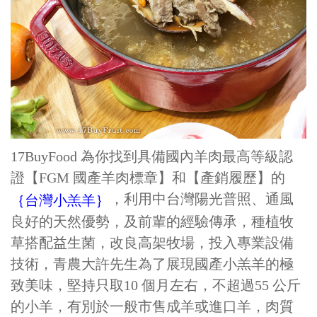
17BuyFood 為你找到具備國內羊肉最高等級認
證【FGM 國產羊肉標章】和【產銷履歷】的
，利用中台灣陽光普照、通風
｛台灣小羔羊｝
良好的天然優勢，及前輩的經驗傳承，種植牧
草搭配益生菌，改良高架牧場，投入專業設備
技術，青農大許先生為了展現國產小羔羊的極
致美味，堅持只取10 個月左右，不超過55 公斤
的小羊，有別於一般市售成羊或進口羊，肉質