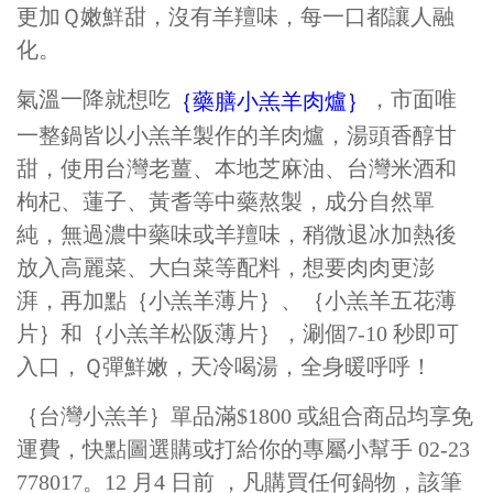
更加Ｑ嫩鮮甜，沒有羊羶味，每一口都讓人融
化。
氣溫一降就想吃
，市面唯
｛藥膳小羔羊肉爐｝
一整鍋皆以小羔羊製作的羊肉爐，湯頭香醇甘
甜，使用台灣老薑、本地芝麻油、台灣米酒和
枸杞、蓮子、黃耆等中藥熬製，成分自然單
純，無過濃中藥味或羊羶味，稍微退冰加熱後
放入高麗菜、大白菜等配料，想要肉肉更澎
湃，再加點｛小羔羊薄片｝、｛小羔羊五花薄
片｝和｛小羔羊松阪薄片｝，涮個7-10 秒即可
入口，Ｑ彈鮮嫩，天冷喝湯，全身暖呼呼！
｛台灣小羔羊｝單品滿$1800 或組合商品均享免
運費，快點圖選購或打給你的專屬小幫手 02-23
778017。12 月4 日前 ，凡購買任何鍋物，該筆