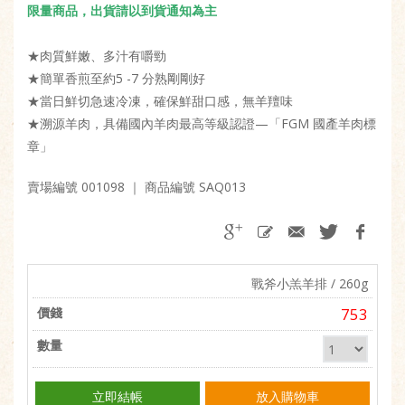
限量商品，出貨請以到貨通知為主
★肉質鮮嫩、多汁有嚼勁
★簡單香煎至約5 -7 分熟剛剛好
★當日鮮切急速冷凍，確保鮮甜口感，無羊羶味
★溯源羊肉，具備國內羊肉最高等級認證—「FGM 國產羊肉標
章」
賣場編號 001098
｜ 商品編號 SAQ013
戰斧小羔羊排 / 260g
753
立即結帳
放入購物車