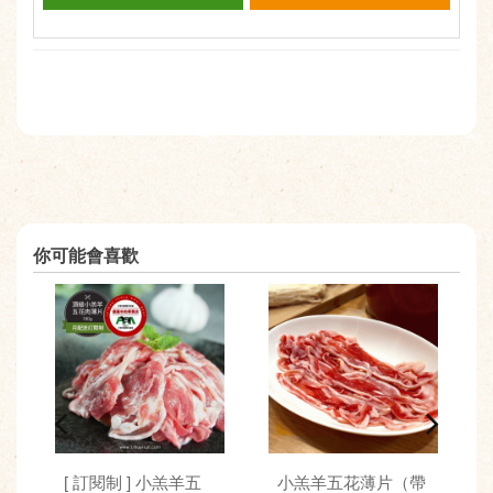
你可能會喜歡
[ 訂閱制 ] 小羔羊五
小羔羊五花薄片（帶