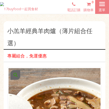
0
電話訂購
購物車
選單
小羔羊經典羊肉爐（薄片組合任
選）
專屬組合，免運優惠