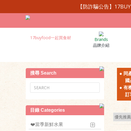
【防詐騙公告】17BU
Brands
品牌介紹
搜尋 Search
● 
國產台
● 
訂單
目錄 Categories
❤️當季新鮮水果