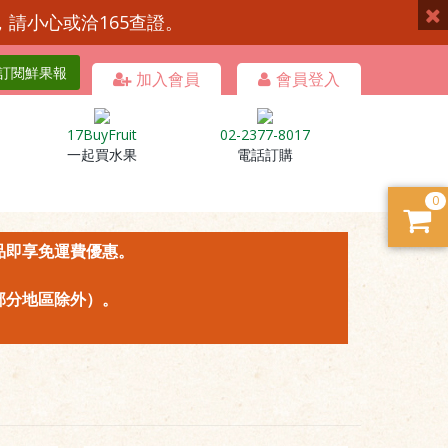
，請小心或洽165查證。
訂閱鮮果報
加入會員
會員登入
17BuyFruit
02-2377-8017
一起買水果
電話訂購
0
商品即享免運費優惠。
部分地區除外）。