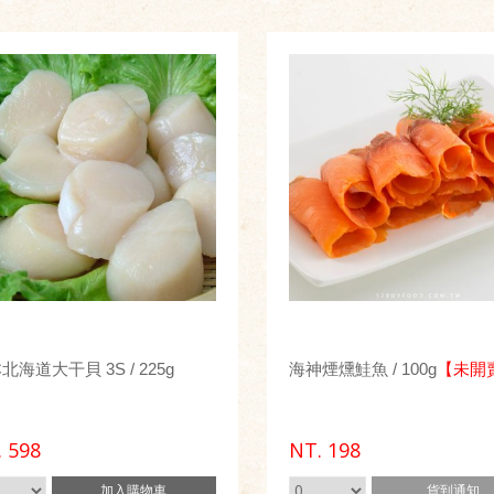
北海道大干貝 3S / 225g
海神煙燻鮭魚 / 100g
【未開
.
598
NT.
198
加入
購物車
貨到通知