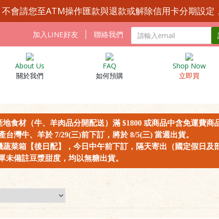
Y 不會請您至ATM操作匯款與退款或解除信用卡分期設定
加入LINE好友
聯絡我們
About Us
FAQ
Shop Now
關於我們
如何預購
立即買
同產地食材（牛、羊肉品分開配送）滿 $1800 或商品中含免運費
灣牛、羊於 7/29(三)前下訂，將於 8/5(三) 當週出貨。
有機蔬菜箱【後日配】，今日中午前下訂，隔天寄出（國定假日及
未備註豆漿甜度，均以無糖出貨。