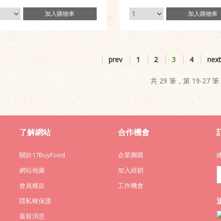
加入
購物車
加入
購物車
prev
1
2
3
4
next
共 29 筆，第 19-27 筆
了解網站
合作機會
關於17BuyFood
企業團購
網站地圖
加入經銷
會員條款
工作機會
隱私權保護
最新消息