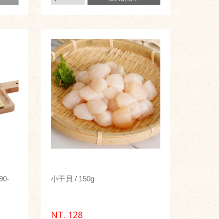
0-
小干貝 / 150g
NT.
128