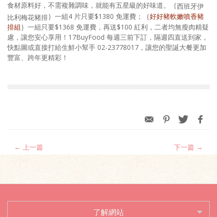
食材原料好，不需複雜調味，就能有五星級的好味道。｛
西班牙伊
｝一組4 片只要$1380 免運費；｛
好好豬軟嫩噴香豬
比利梅花豬排
排組
｝一組只要$1368 免運費，再送$100 紅利，二者均無瘦肉精疑
慮，讓您安心享用！17BuyFood 每週三前下訂，隔週四直送到家，
快點圖或直接打給生鮮小幫手 02-23778017，讓您的聖誕大餐更加
豐富、跨年更精彩！
← 上一篇
下一篇 →
了解網站