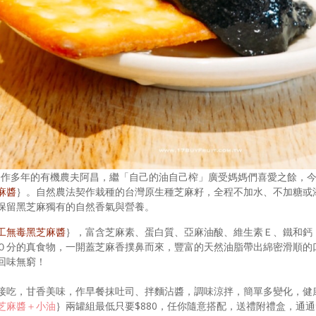
Y 合作多年的有機農夫阿昌，繼「自己的油自己榨」廣受媽媽們喜愛之餘
麻醬
｝。自然農法契作栽種的台灣原生種芝麻籽，全程不加水、不加糖或
保留黑芝麻獨有的自然香氣與營養。
工無毒黑芝麻醬
｝，富含芝麻素、蛋白質、亞麻油酸、維生素Ｅ、鐵和鈣
０分的真食物，一開蓋芝麻香撲鼻而來，豐富的天然油脂帶出綿密滑順的
回味無窮！
接吃，甘香美味，作早餐抹吐司、拌麵沾醬，調味涼拌，簡單多變化，健
芝麻醬＋小油
｝兩罐組最低只要$880，任你隨意搭配，送禮附禮盒，通通免