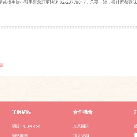
或找生鮮小幫手幫您訂更快速 02-23778017，只要一罐，搭什麼都對
一篇
了解網站
合作機會
關於17BuyFood
企業團購
網站地圖
加入經銷