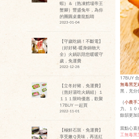
蝦｝＆｛熟凍鱈場帝王
蟹腳｝豐盛兔年，為你
的團圓桌畫龍點睛
2023-01-04
【守歲吃鍋！不斷電】
｛好好豬-暖身鍋物大
全｝火鍋趴陪您暖暖守
歲，免運費
2022-12-28
17BU
無毒黑芝
【立冬好豬，免運費】
黑，充分
｛熬好湯吃火鍋組｝１
１１１限時優惠，歡聚
｛
小農手
17BUY 一起買
力。１０
2022-11-01
餘韻更加
當點心直
【極鮮石斑・免運費】
工無毒黑
享受嫩Ｑ美味，再送紅