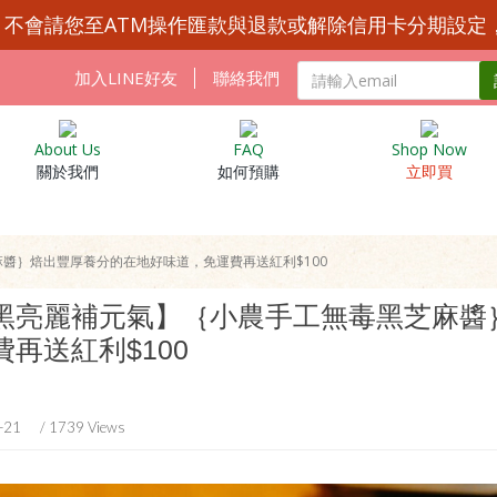
Y 不會請您至ATM操作匯款與退款或解除信用卡分期設定
加入LINE好友
聯絡我們
About Us
FAQ
Shop Now
關於我們
如何預購
立即買
醬｝焙出豐厚養分的在地好味道，免運費再送紅利$100
黑亮麗補元氣】｛小農手工無毒黑芝麻醬
費再送紅利$100
-21
/ 1739 Views