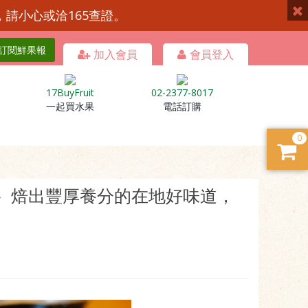
，請小心或洽165查證。
訂閱鮮果報
加入會員
會員登入
17BuyFruit
02-2377-8017
一起買水果
電話訂購
0
｝焙出豐厚養分的在地好味道，