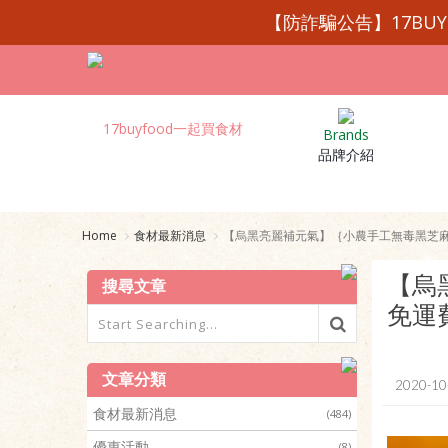
【防詐騙公告】17BU
Brands
品牌介紹
Home
食材最新消息
【烏黑亮麗補元氣】｛小農手工無毒黑芝麻
【烏
搜尋文章
免運
文章分類
2020-10
食材最新消息
(484)
優惠活動
(8)