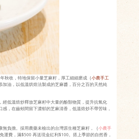
，今年秋收，特地保留小量芝麻籽，厚工細細磨成｛
小農手工
添加油，以低溫烘焙法製成的芝麻醬，百分之百的天然純
，經低溫焙炒釋放芝麻籽中大量的酚類物質，提升抗氧化
口感，在齒頰間留下濃郁的芝麻清香，低溫焙炒不帶苦味，
康無負擔。採用農藥未檢出的台灣原生種芝麻籽，｛
小農手
運費，滿$500 再送現金紅利$100。搭上季節的自然香，