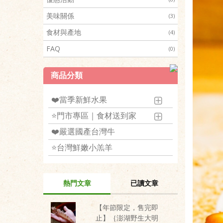
美味關係
(3)
食材與產地
(4)
FAQ
(0)
商品分類
❤️當季新鮮水果
⭐️門市專區｜食材送到家
❤️嚴選國產台灣牛
⭐️台灣鮮嫩小羔羊
熱門文章
已讀文章
【年節限定，售完即
止】｛澎湖野生大明