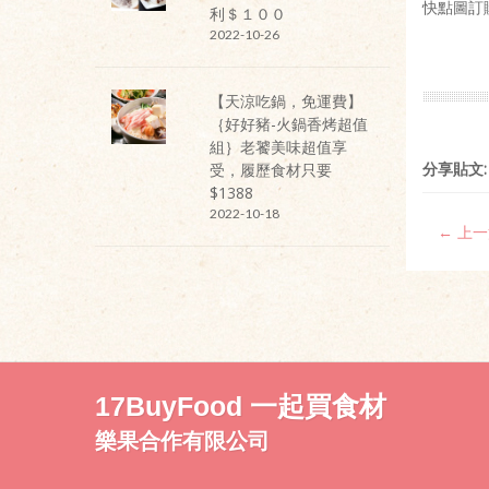
快點圖訂購
利＄１００
2022-10-26
【天涼吃鍋，免運費】
｛好好豬-火鍋香烤超值
組｝老饕美味超值享
分享貼文:
受，履歷食材只要
$1388
2022-10-18
← 上
17BuyFood 一起買食材
樂果合作有限公司