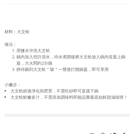
材料：大文蛤
做法：
用鹽水沖洗大文蛤
鍋內加入些許清水，待水煮開後將大文蛤放入鍋內並蓋上鍋
蓋，大火悶約2分鐘
靜待聽到大文蛤＂啵＂一聲後打開鍋蓋，即可享用
小撇步：
大文蛤經過淨化與肥育，不需吐砂即可直接下鍋
大文蛤鮮嫩多汁，不需添加調味料即能品嘗最原始鮮甜滋味唷！