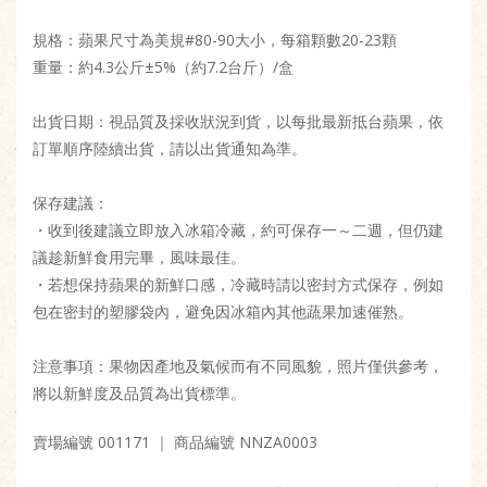
規格：蘋果尺寸為美規#80-90大小，每箱顆數20-23顆
重量：約4.3公斤±5%（約7.2台斤）/盒
出貨日期：視品質及採收狀況到貨，以每批最新抵台蘋果，依
訂單順序陸續出貨，請以出貨通知為準。
保存建議：
・收到後建議立即放入冰箱冷藏，約可保存一～二週，但仍建
議趁新鮮食用完畢，風味最佳。
・若想保持蘋果的新鮮口感，冷藏時請以密封方式保存，例如
包在密封的塑膠袋內，避免因冰箱內其他蔬果加速催熟。
注意事項：果物因產地及氣候而有不同風貌，照片僅供參考，
將以新鮮度及品質為出貨標準。
賣場編號 001171
｜ 商品編號 NNZA0003