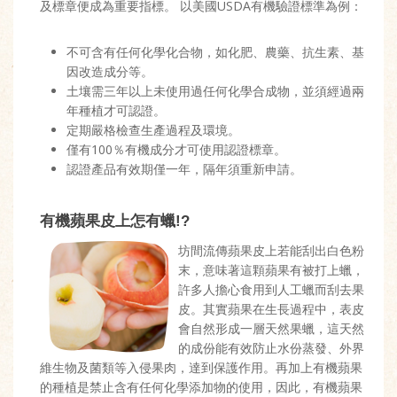
及標章便成為重要指標。 以美國USDA有機驗證標準為例：
不可含有任何化學化合物，如化肥、農藥、抗生素、基
因改造成分等。
土壤需三年以上未使用過任何化學合成物，並須經過兩
年種植才可認證。
定期嚴格檢查生產過程及環境。
僅有100％有機成分才可使用認證標章。
認證產品有效期僅一年，隔年須重新申請。
有機蘋果皮上怎有蠟!?
坊間流傳蘋果皮上若能刮出白色粉
末，意味著這顆蘋果有被打上蠟，
許多人擔心食用到人工蠟而刮去果
皮。其實蘋果在生長過程中，表皮
會自然形成一層天然果蠟，這天然
的成份能有效防止水份蒸發、外界
維生物及菌類等入侵果肉，達到保護作用。再加上有機蘋果
的種植是禁止含有任何化學添加物的使用，因此，有機蘋果