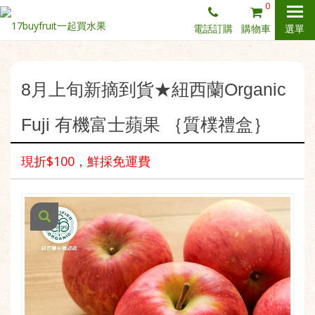
0
電話訂購
購物車
選單
8月上旬新摘到貨★紐西蘭Organic
Fuji 有機富士蘋果 ｛質樸禮盒｝
現折$100，鮮採免運費