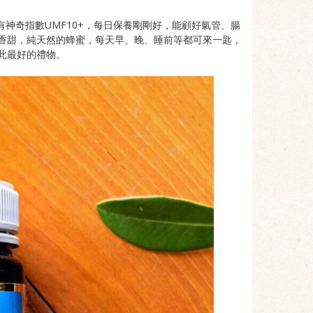
神奇指數UMF10+，每日保養剛剛好，
能顧好氣管、腸
香甜，
純天然的蜂蜜，每天早、晚、睡前等都可來一匙，
此最好的禮物。