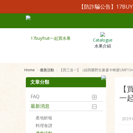
【防詐騙公告】17BU
Catalogue
水果介紹
Home
優惠活動
【買三送一】｛紐西蘭野生麥蘆卡蜂蜜UMF10+ 
文章分類
【
FAQ
一起
最新消息
產地鮮報
2019-
料理食譜