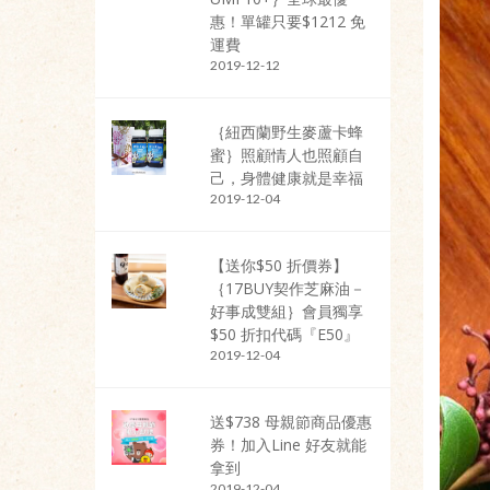
惠！單罐只要$1212 免
運費
2019-12-12
｛紐西蘭野生麥蘆卡蜂
蜜｝照顧情人也照顧自
己，身體健康就是幸福
2019-12-04
【送你$50 折價券】
｛17BUY契作芝麻油－
好事成雙組｝會員獨享
$50 折扣代碼『E50』
2019-12-04
送$738 母親節商品優惠
券！加入Line 好友就能
拿到
2019-12-04