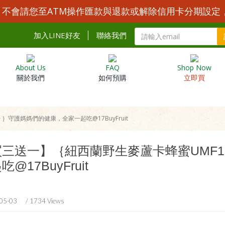
Y 不會請您至ATM操作匯款與退款或解除信用卡分期設定
加入LINE好友
聯絡我們
About Us
FAQ
Shop Now
關於我們
如何預購
立即買
｝守護媽媽們的健康，全家一起吃@17BuyFruit
買三送一】｛紐西蘭野生麥蘆卡蜂蜜UMF1
吃@17BuyFruit
05-03
/ 1734 Views