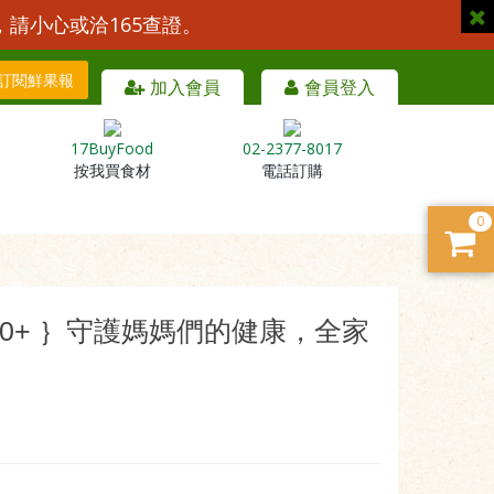
，請小心或洽165查證。
訂閱鮮果報
加入會員
會員登入
17BuyFood
02-2377-8017
按我買食材
電話訂購
0
0+ ｝守護媽媽們的健康，全家