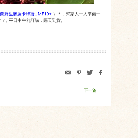
蘭野生麥蘆卡蜂蜜UMF10+
｝＊，幫家人一人準備一
8017，平日中午前訂購，隔天到貨。
下一篇 →