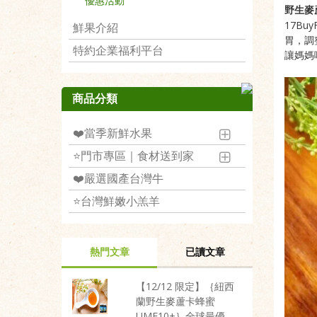
優惠活動
野生麥
17Bu
鮮果介紹
胃，調
特約企業福利平台
讓媽媽
商品分類
❤️當季新鮮水果
⭐️門市專區｜食材送到家
❤️嚴選國產台灣牛
⭐️台灣鮮嫩小羔羊
熱門文章
已讀文章
【12/12 限定】｛紐西
蘭野生麥蘆卡蜂蜜
UMF10+｝全球最優