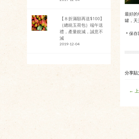
最好的
【８折滿額再送$100】
罐，天
｛總統玉荷包｝端午送
禮，產量銳減，誠意不
＊保存期
減
2019-12-04
分享貼
← 