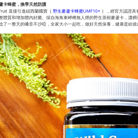
蘆卡蜂蜜，換季天然防護
yFruit 直接引進紐西蘭國寶｛
野生麥蘆卡蜂蜜UMF10+
｝，經官方認證具有
整體質和增加體內好菌。
採自海角東岬稀無人煙的野生茶樹麥蘆卡，濃稠
唸了一整天的嗓音不沙啞，全家大小一起吃，做好天然保養，
健康是給彼