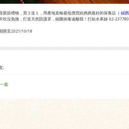
母親節禮物，買３送１，
用產地直輸最低價買給媽媽最好的保養品｛
紐西
天吃沒負擔，打造天然防護罩，
細菌病毒遠離我！打給水果姊 02-2377
限至2021/10/18
文:
上一篇