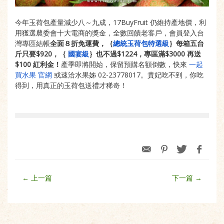
今年玉荷包產量減少八～九成，17BuyFruit 仍維持產地價，利
用獲選農委會十大電商的獎金，全數回饋老客戶，
會員登入台
灣專區結帳
全面８折免運費，｛
總統玉荷包特選級
｝每箱五台
斤只要$920，｛
國宴級
｝也不過$1224，專區滿$3000 再送
$100 紅利金！
產季即將開始，保留預購名額倒數，快來
一起
買水果 官網
或速洽水果姊 02-23778017。貴妃吃不到，你吃
得到，
用真正的玉荷包送禮才稀奇！
← 上一篇
下一篇 →