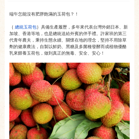
端午怎能沒有肥胖飽滿的玉荷包？！
｛
總統玉荷包
｝具備生產履歷，多年來代表台灣外銷日本、新
加坡、
香港等地，也是總統送給外賓的伴手禮。許家班的第三
代青年農夫，
秉持生態永續、關懷在地的理念，堅持不用除草
劑的健康農法，
自製以鮮奶、黑糖及多菌種發酵而成植物優酪
乳來餵養玉荷包，
做到真正的無毒、安全、安心！