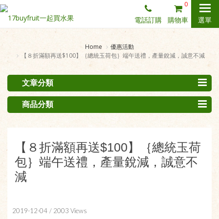
0
電話訂購
購物車
選單
Home
優惠活動
【８折滿額再送$100】｛總統玉荷包｝端午送禮，產量銳減，誠意不減
文章分類
商品分類
【８折滿額再送$100】｛總統玉荷
包｝端午送禮，產量銳減，誠意不
減
2019-12-04
/ 2003 Views