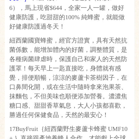
6），馬上現省$644，全家一人一罐，做好
健康防護，吃甜甜的100% 純蜂蜜，就能做
好健康防護過冬天！
紐西蘭國寶蜂蜜，經官方證實，具有天然抗
菌係數，能增加體內的好菌，調整體質，是
各種病菌肆虐時，保護自己和家人的天然防
護罩！每天早上一匙直接吃，身體就有感
覺，排便順暢，涼涼的麥蘆卡茶樹因子，在
口鼻間化開，或在生活中隨時拿來泡果茶、
抹麵包，不但美味也順便添加營養。濃濃焦
糖口感、甜甜香草氣息，大人小孩都喜歡，
勝過任何保健食品，天然的最安心！
17BuyFruit｛紐西蘭野生麥蘆卡蜂蜜 UMF10
+ ｝直接跟產地養蜂人合作，才能獻上全球